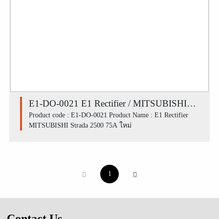
E1-DO-0021 E1 Rectifier / MITSUBISHI
Strada 2500 75A ใหม่
Product code : E1-DO-0021 Product Name : E1 Rectifier
MITSUBISHI Strada 2500 75A ใหม่
1
Contact Us